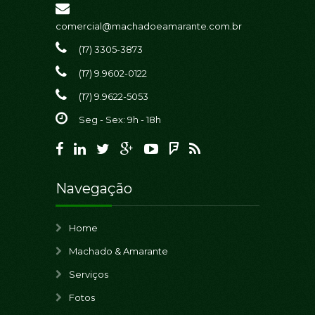
comercial@machadoeamarante.com.br
(17) 3305-3873
(17) 9.9602-0122
(17) 9.9622-5053
Seg - Sex: 9h - 18h
Navegação
Home
Machado & Amarante
Serviços
Fotos