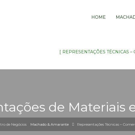
HOME
MACHAD
REPRESENTAÇÕES TÉCNICAS – 
tações de Materiais e
Machado & Amarante
Representações Técnicas – Comerc